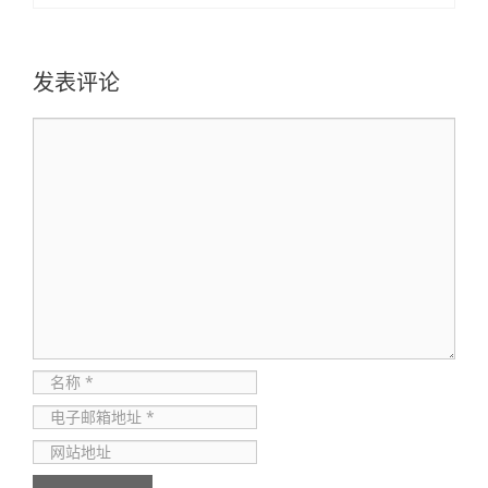
发表评论
评
论
名
称
电
子
网
邮
站
箱