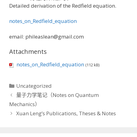
Detailed derivation of the Redfield equation.
notes_on_Redfield_equation
email: phileaslean@gmail.com
Attachments
notes_on_Redfield_equation
(112 kB)
分
Uncategorized
类
量子力学笔记（Notes on Quantum
Mechanics）
Xuan Leng’s Publications, Theses & Notes